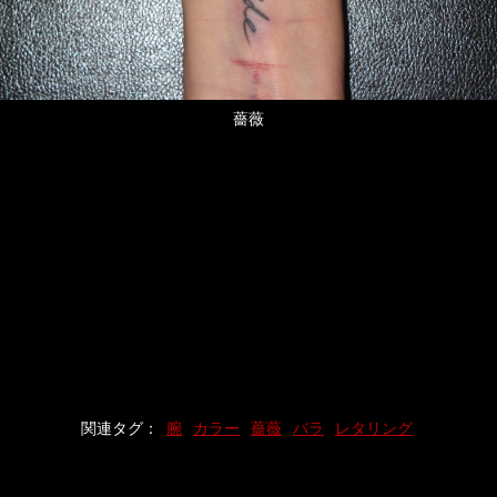
薔薇
関連タグ：
腕
カラー
薔薇
バラ
レタリング