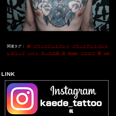
関連タグ：
胸
ブラックアンドグレー
ブラックアンドグレイ
レタリング
ハート
カンナの花
花
flower
フクロウ
梟
owl
LINK